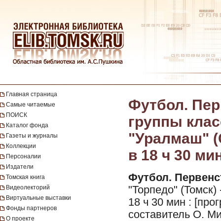
Главная страница
Футбол. Пер
Самые читаемые
ПОИСК
группы класс
Каталог фонда
"Уралмаш" (С
Газеты и журналы
Коллекции
в 18 ч 30 ми
Персоналии
Издатели
Футбол. Первенст
Томская книга
Видеолекторий
"Торпедо" (Томск) 
Виртуальные выставки
18 ч 30 мин : [пр
Фонды партнеров
составитель О. Ми
О проекте