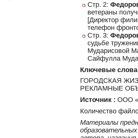
Стр. 2:
Федоров
ветераны получ
[Директор фили
телефон фронто
Стр. 3:
Федоров
судьбе тружени
Мударисовой М
Сайфулла Мудар
Ключевые слова
ГОРОДСКАЯ ЖИЗН
РЕКЛАМНЫЕ ОБ
Источник :
ООО «Р
Количество файло
Материалы предн
образовательных 
автора, названия