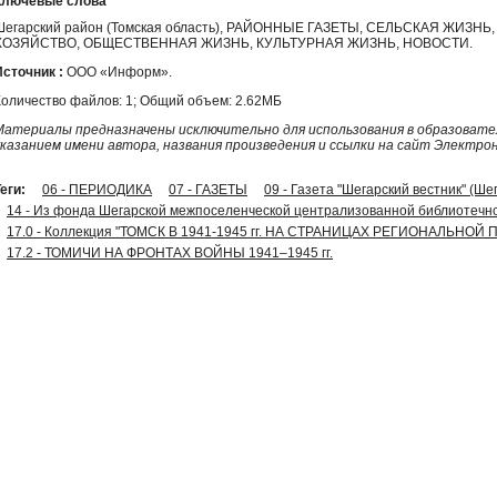
Ключевые слова
Шегарский район (Томская область), РАЙОННЫЕ ГАЗЕТЫ, СЕЛЬСКАЯ ЖИЗН
ХОЗЯЙСТВО, ОБЩЕСТВЕННАЯ ЖИЗНЬ, КУЛЬТУРНАЯ ЖИЗНЬ, НОВОСТИ.
Источник :
ООО «Информ».
Количество файлов: 1; Общий объем: 2.62МБ
Материалы предназначены исключительно для использования в образовател
указанием имени автора, названия произведения и ссылки на сайт Электро
еги:
06 - ПЕРИОДИКА
07 - ГАЗЕТЫ
09 - Газета "Шегарский вестник" (Ше
14 - Из фонда Шегарской межпоселенческой централизованной библиотечно
17.0 - Коллекция "ТОМСК В 1941-1945 гг. НА СТРАНИЦАХ РЕГИОНАЛЬНОЙ
17.2 - ТОМИЧИ НА ФРОНТАХ ВОЙНЫ 1941–1945 гг.