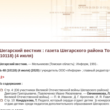
Шегарский вестник : газета Шегарского района Том
(10118) (4 июля)
Шегарский вестник.
— Мельниково [Томская область] : Информ, 1991-.
 48 (10118) (4 июля) (2020)
/ учредитель ООО «Информ» ; главный редактор 
12+
Из содержания :
Стр. 4: [Об участниках Великой Отечественной войны Шегарского района]
Дмитрии Григорьевиче, Павлюченко Иване Яковлевиче. —
Овчинникова, Л
Великой Отечественной войны]. — П. Ф. Иванов ; Д. Г. Кропочев ; И. Я. Пав
Стр. 10:
Кондрухова, Т.
Педагог, который сердце отдает детям : [о конку
отдаю детям» среди педагогов дополнительного образования Шегарского 