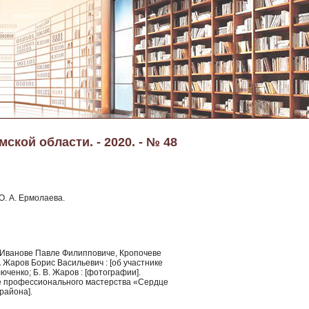
ской области. - 2020. - № 48
О. А. Ермолаева.
: Иванове Павле Филипповиче, Кропочеве
.
Жаров Борис Васильевич : [об участнике
люченко; Б. В. Жаров : [фотографии].
рсе профессионального мастерства «Сердце
района].