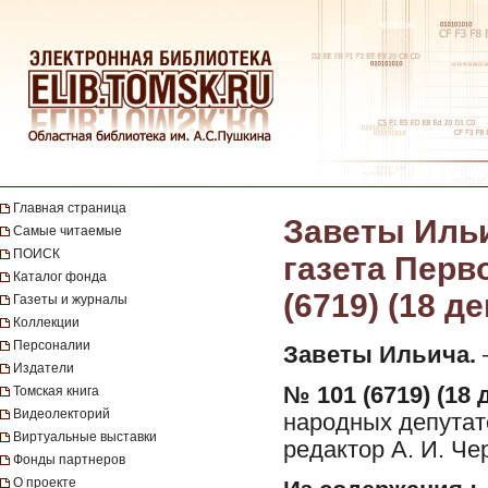
Главная страница
Заветы Ильи
Самые читаемые
ПОИСК
газета Перво
Каталог фонда
(6719) (18 д
Газеты и журналы
Коллекции
Персоналии
Заветы Ильича.
—
Издатели
№ 101 (6719) (18 
Томская книга
Видеолекторий
народных депутат
Виртуальные выставки
редактор А. И. Че
Фонды партнеров
О проекте