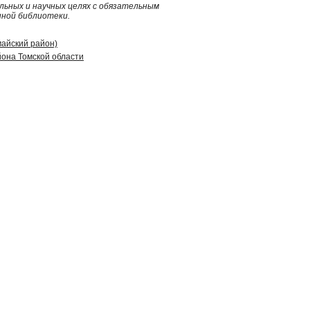
ьных и научных целях с обязательным
нной библиотеки.
майский район)
она Томской области