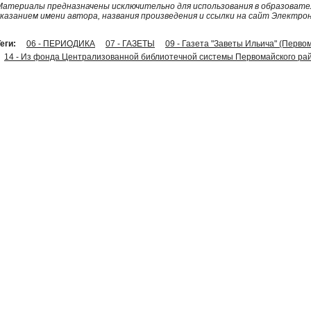
Материалы предназначены исключительно для использования в образовател
указанием имени автора, названия произведения и ссылки на сайт Электро
еги:
06 - ПЕРИОДИКА
07 - ГАЗЕТЫ
09 - Газета "Заветы Ильича" (Перво
14 - Из фонда Централизованной библиотечной системы Первомайского рай