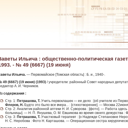
Заветы Ильича : общественно-политическая газет
1993. - № 49 (6667) (19 июня)
Заветы Ильича.
— Первомайское [Томская область] : Б. и., 1940-.
 49 (6667) (19 июня) (1993)
/ учредители: районный Совет народных депутат
едактор А. И. Черников.
Из содержания :
Стр. 1:
Петрашова, Т.
Учить первоклашек — ее дело : [об учителе из Перв
Флеров, Н.
Будто это было все вчера... : [стихотворение]. — Москва 22июня 1
Стр. 2: Аналитик районной аптеки Н. И. Суворова : [фото]. — Работа здесь
больницы]. — Н. П. Янушева, О. М. Евшикова во время своего дежурства : 
Стр. 3:
Петрашова, Т.
Участковый терапевт : [о Надежде Степановне Неро
Н. С. Неробова : Фото Н. Карташова. — Операционная сестра хирургическо