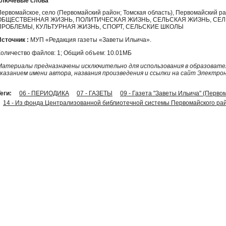
Ключевые слова
Первомайское, село (Первомайский район; Томская область), Первомайский 
ОБЩЕСТВЕННАЯ ЖИЗНЬ, ПОЛИТИЧЕСКАЯ ЖИЗНЬ, СЕЛЬСКАЯ ЖИЗНЬ, СЕ
ПРОБЛЕМЫ, КУЛЬТУРНАЯ ЖИЗНЬ, СПОРТ, СЕЛЬСКИЕ ШКОЛЫ
Источник :
МУП «Редакция газеты «Заветы Ильича».
Количество файлов: 1; Общий объем: 10.01МБ
Материалы предназначены исключительно для использования в образовател
указанием имени автора, названия произведения и ссылки на сайт Электро
еги:
06 - ПЕРИОДИКА
07 - ГАЗЕТЫ
09 - Газета "Заветы Ильича" (Перво
14 - Из фонда Централизованной библиотечной системы Первомайского рай