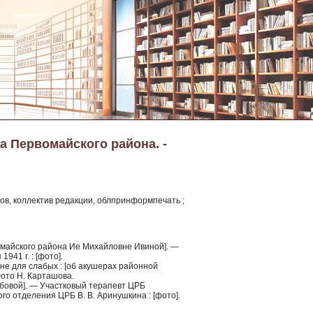
а Первомайского района. -
ов, коллектив редакции, облпринформпечать ;
омайского района Ие Михайловне Ивиной]. —
941 г. : [фото].
 не для слабых : [об акушерах районной
Фото Н. Карташова.
бовой]. — Участковый терапевт ЦРБ
го отделения ЦРБ В. В. Аринушкина : [фото].