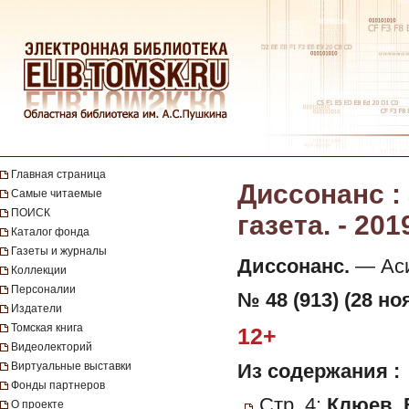
Главная страница
Диссонанс :
Самые читаемые
ПОИСК
газета. - 201
Каталог фонда
Газеты и журналы
Диссонанс.
— Асин
Коллекции
Персоналии
№ 48 (913) (28 но
Издатели
Томская книга
12+
Видеолекторий
Виртуальные выставки
Из содержания :
Фонды партнеров
Стр. 4:
Клюев, 
О проекте