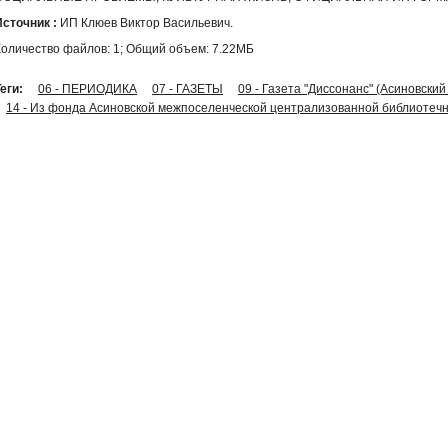
Источник :
ИП Клюев Виктор Васильевич.
Количество файлов: 1; Общий объем: 7.22МБ
еги:
06 - ПЕРИОДИКА
07 - ГАЗЕТЫ
09 - Газета "Диссонанс" (Асиновский
14 - Из фонда Асиновской межпоселенческой централизованной библиотечн