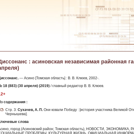
Диссонанс : асиновская независимая районная газет
апреля)
Диссонанс.
— Асино [Томская область] : В. В. Клюев, 2002-.
 18 (883) (30 апреля) (2019)
/ главный редактор В. В. Клюев.
12+
Из содержания :
Стр. 3:
Сухачев, А. П.
Они ковали Победу : [история участника Великой О
Чернышева].
Ключевые слова
Асино, город (Асиновский район; Томская область), НОВОСТИ, ЭКОНОМИК
СОЦИАЛЬНЫЕ ПРОБЛЕМЫ, КУЛЬТУРНАЯ ЖИЗНЬ, ОФИЦИАЛЬНАЯ ИНФОР