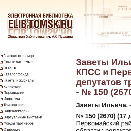
Главная страница
Заветы Ильи
Самые читаемые
ПОИСК
КПСС и Перв
Каталог фонда
депутатов т
Газеты и журналы
Коллекции
- № 150 (267
Персоналии
Издатели
Заветы Ильича.
—
Томская книга
Видеолекторий
№ 150 (2670) (17 
Виртуальные выставки
Первомайский рай
Фонды партнеров
области ; редакто
О проекте