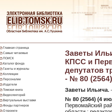
Главная страница
Заветы Ильи
Самые читаемые
ПОИСК
КПСС и Перв
Каталог фонда
депутатов т
Газеты и журналы
Коллекции
- № 80 (2564
Персоналии
Издатели
Заветы Ильича.
—
Томская книга
Видеолекторий
№ 80 (2564) (4 ию
Виртуальные выставки
Первомайский рай
Фонды партнеров
области ; редакто
О проекте