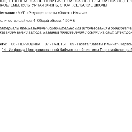
ОБЩЕСТВЕННАЯ ЖИЗНЬ, ПОЛИТИЧЕСКАЯ ЖИЗНЬ, СЕЛЬСКАЯ ЖИЗНЬ, СЕ
ПРОБЛЕМЫ, КУЛЬТУРНАЯ ЖИЗНЬ, СПОРТ, СЕЛЬСКИЕ ШКОЛЫ
Источник :
МУП «Редакция газеты «Заветы Ильича».
Количество файлов: 4; Общий объем: 4.50МБ
Материалы предназначены исключительно для использования в образовател
указанием имени автора, названия произведения и ссылки на сайт Электро
еги:
06 - ПЕРИОДИКА
07 - ГАЗЕТЫ
09 - Газета "Заветы Ильича" (Перво
14 - Из фонда Централизованной библиотечной системы Первомайского рай