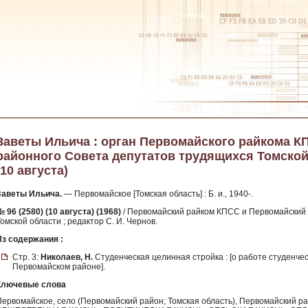
Заветы Ильича : орган Первомайского райкома К
районного Совета депутатов трудящихся Томской об
(10 августа)
Заветы Ильича.
— Первомайское [Томская область] : Б. и., 1940-.
 96 (2580) (10 августа) (1968)
/ Первомайский райком КПСС и Первомайский
омской области ; редактор С. И. Чернов.
Из содержания :
Стр. 3:
Николаев, Н.
Студенческая целинная стройка : [о работе студенче
Первомайском районе].
Ключевые слова
Первомайское, село (Первомайский район; Томская область), Первомайский 