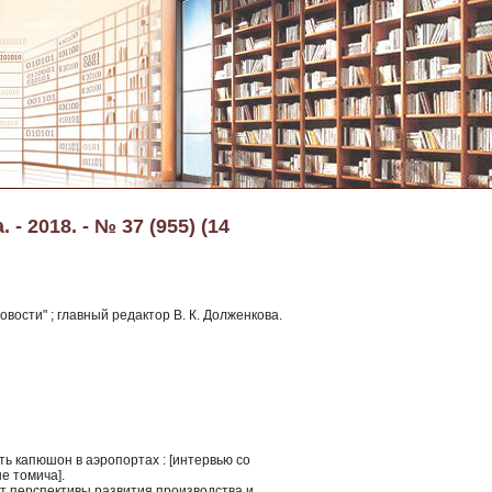
- 2018. - № 37 (955) (14
вости" ; главный редактор В. К. Долженкова.
ь капюшон в аэропортах : [интервью со
е томича].
т перспективы развития производства и