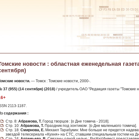
Томские новости : областная еженедельная газета. 
сентября)
Томские новости.
— Томск : Томские новости, 2000-.
 37 (955) (14 сентября) (2018)
/ учредитель ОАО "Редакция газеты "Томские но
16+
ISSN 2113-1187.
Из содержания :
Стр. 8:
Абрамова, Т.
Город творцов : [о Дне томича - 2018].
Стр. 10:
Абрамова, Т.
Праздник под зонтиком : [о Дне маленького томича].
Стр. 18:
Смирнова, Е.
Михаил Тарабукин: Мне больше не придется надеват
звездой телесериала «Кухня» на СТС, ставшим специальным гостем на Дн
Стр. 24:
Артемьева, В.
Связаны одной целью : РусКитИнвест представляе