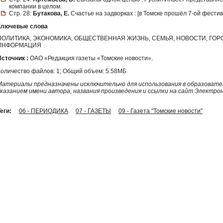
компании в целом.
Стр. 28:
Бутакова, Е.
Счастье на задворках : [в Томске прошёл 7-ой фестива
Ключевые слова
ПОЛИТИКА, ЭКОНОМИКА, ОБЩЕСТВЕННАЯ ЖИЗНЬ, СЕМЬЯ, НОВОСТИ, ГО
ИНФОРМАЦИЯ
Источник :
ОАО «Редакция газеты «Томские новости».
Количество файлов: 1; Общий объем: 5.58МБ
Материалы предназначены исключительно для использования в образовател
указанием имени автора, названия произведения и ссылки на сайт Электро
еги:
06 - ПЕРИОДИКА
07 - ГАЗЕТЫ
09 - Газета "Томские новости"