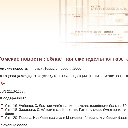
Томские новости : областная еженедельная газета. -
Томские новости.
— Томск : Томские новости, 2000-.
 18 (936) (4 мая) (2018)
/ учредитель ОАО "Редакция газеты "Томские новости"
16+
ISSN 2113-1187.
Из содержания :
Стр. 16:
Чубенко, О.
Дом, где живёт радио : томские радийщики больше 70 
Стр. 18:
Захарова, С.
«А вам я сообщаю, что Гитлеру скоро будет крах…» :
фронт.
Стр. 20:
Перова, И.
«Меня называли Маркони» : [о томском учёном и фрон
Ключевые слова