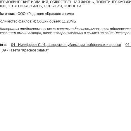
ПЕРИОДИЧЕСКИЕ ИЗДАНИЯ, ОБЩЕСТВЕННАЯ ЖИЗНЬ, ПОЛИТИЧЕСКАЯ ЖИ
ОБЩЕСТВЕННАЯ ЖИЗНЬ, СОБЫТИЯ, НОВОСТИ
Источник :
ООО «Редакция «Красное знамя».
Количество файлов: 4; Общий объем: 11.23МБ
Материалы предназначены исключительно для использования в образовател
указанием имени автора, названия произведения и ссылки на сайт Электро
еги:
04 - Никифоров С. И., авторские публикации в сборниках и прессе
06
09 - Газета "Красное знамя"