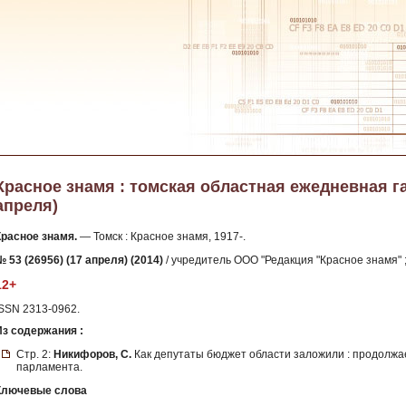
Красное знамя : томская областная ежедневная газе
апреля)
Красное знамя.
— Томск : Красное знамя, 1917-.
 53 (26956) (17 апреля) (2014)
/ учредитель ООО "Редакция "Красное знамя" ;
12+
ISSN 2313-0962.
Из содержания :
Стр. 2:
Никифоров, С.
Как депутаты бюджет области заложили : продолжаем
парламента.
Ключевые слова