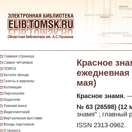
Главная страница
Красное зна
Самые читаемые
ПОИСК
ежедневная г
Каталог фонда
мая)
Газеты и журналы
Коллекции
Персоналии
Красное знамя.
— 
Издатели
№ 63 (26598) (12 
Томская книга
Видеолекторий
знамя" ; главный 
Виртуальные выставки
ISSN 2313-0962.
Фонды партнеров
О проекте