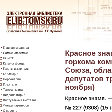
Главная страница
Красное зна
Самые читаемые
ПОИСК
горкома ком
Каталог фонда
Союза, обла
Газеты и журналы
Коллекции
депутатов тр
Персоналии
Издатели
ноября)
Томская книга
Видеолекторий
Красное знамя.
— 
Виртуальные выставки
Фонды партнеров
№ 227 (9308) (15 
О проекте