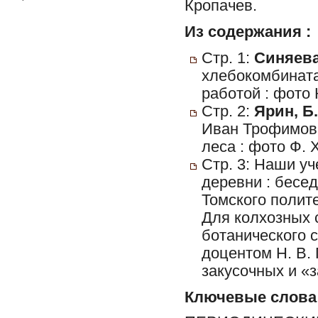
Кропачев.
Из содержания :
Стр. 1:
Синяева
хлебокомбината
работой : фото 
Стр. 2:
Ярин, Б.
Иван Трофимов.
леса : фото Ф. 
Стр. 3: Наши у
деревни : бесе
Томского полит
Для колхозных 
ботанического 
доцентом Н. В
закусочных и «з
Ключевые слова