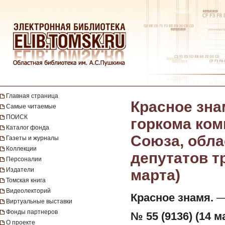
Главная страница
Красное зна
Самые читаемые
ПОИСК
горкома ком
Каталог фонда
Союза, обла
Газеты и журналы
Коллекции
депутатов тр
Персоналии
Издатели
марта)
Томская книга
Видеолекторий
Красное знамя.
— 
Виртуальные выставки
Фонды партнеров
№ 55 (9136) (14 м
О проекте