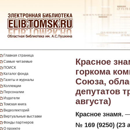
Главная страница
Красное зна
Самые читаемые
ПОИСК
горкома ком
Каталог фонда
Союза, обла
Газеты и журналы
Коллекции
депутатов тр
Персоналии
Издатели
августа)
Томская книга
Видеолекторий
Красное знамя.
— 
Виртуальные выставки
Фонды партнеров
№ 169 (9250) (23 а
О проекте