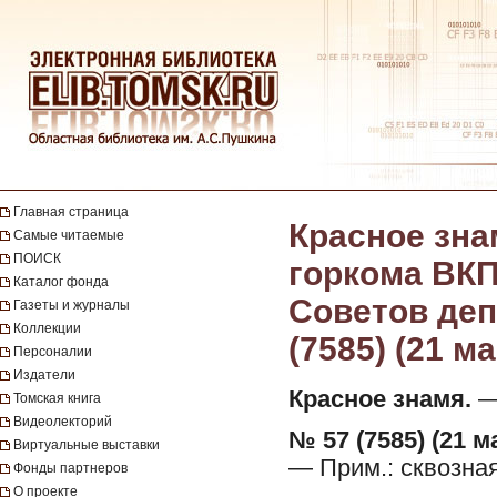
Главная страница
Красное зна
Самые читаемые
ПОИСК
горкома ВКП
Каталог фонда
Советов депу
Газеты и журналы
Коллекции
(7585) (21 м
Персоналии
Издатели
Красное знамя.
— 
Томская книга
Видеолекторий
№ 57 (7585) (21 м
Виртуальные выставки
— Прим.: сквозна
Фонды партнеров
О проекте