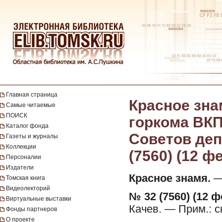
Главная страница
Красное зна
Самые читаемые
ПОИСК
горкома ВКП
Каталог фонда
Советов депу
Газеты и журналы
Коллекции
(7560) (12 ф
Персоналии
Издатели
Красное знамя.
— 
Томская книга
Видеолекторий
№ 32 (7560) (12 ф
Виртуальные выставки
Качев. — Прим.: 
Фонды партнеров
О проекте