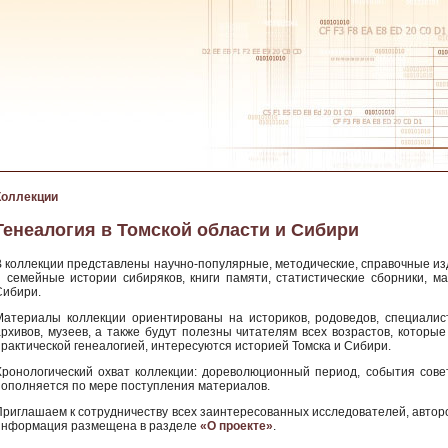
Коллекции
Генеалогия в Томской области и Сибири
В коллекции представлены научно-популярные, методические, справочные и
и семейные истории сибиряков, книги памяти, статистические сборники, м
Сибири.
Материалы коллекции ориентированы на историков, родоведов, специалис
архивов, музеев, а также будут полезны читателям всех возрастов, которы
практической генеалогией, интересуются историей Томска и Сибири.
Хронологический охват коллекции: дореволюционный период, события совет
пополняется по мере поступления материалов.
Приглашаем к сотрудничеству всех заинтересованных исследователей, автор
информация размещена в разделе
«О проекте»
.