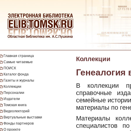
Главная страница
Коллекции
Самые читаемые
ПОИСК
Генеалогия 
Каталог фонда
Газеты и журналы
В коллекции пр
Коллекции
справочные изд
Персоналии
семейные истории 
Издатели
Томская книга
материалы по ген
Видеолекторий
Материалы колле
Виртуальные выставки
Фонды партнеров
специалистов по
О проекте