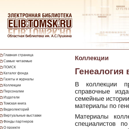
Главная страница
Коллекции
Самые читаемые
ПОИСК
Генеалогия 
Каталог фонда
Газеты и журналы
В коллекции пр
Коллекции
справочные изд
Персоналии
семейные истории 
Издатели
Томская книга
материалы по ген
Видеолекторий
Материалы колле
Виртуальные выставки
Фонды партнеров
специалистов по
О проекте