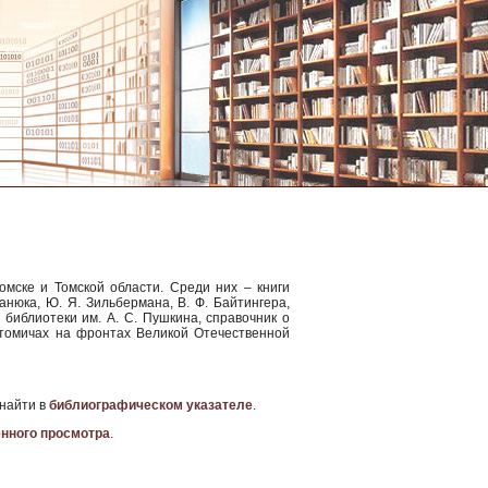
омске и Томской области. Среди них – книги
данюка, Ю. Я. Зильбермана, В. Ф. Байтингера,
библиотеки им. А. С. Пушкина, справочник о
х-томичах на фронтах Великой Отечественной
 найти в
библиографическом указателе
.
енного просмотра
.