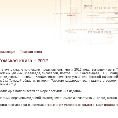
Коллекции
—
Томская книга
Томская книга – 2012
В этом разделе коллекции представлены книги 2012 года, выпущенные в Т
томских ученых, краеведов, писателей, поэтов Г. И. Саксельцева, Э. К. Май
методические пособия, биобиблиографические указатели Томской областной 
рыбах Томской области, история Томского кардиоцентра, издание о еврея
ойны и т. д.
Коллекция пополняется по мере поступления изданий.
Полный перечень изданиий, вышедших в Томске и области за 2012 год, можно
Книги доступны как в режимах
открытого и условно-открытого
, так и
огранич