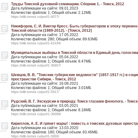
Труды Томской духовной семинарии. Сборник 1. - Томск, 2012
Дата публикации на сайте: 09.01.2023
Количество файлов: 1; Общий объем: 2.12МБ
https://elib.tomsk.ru/purl/1-6077/
Никифоров, С. И. Виктор Кресс. Быть губернатором в эпоху перемен
Томской области (1989-2012). - [Томск, 2012]
Дата публикации на сайте: 17.05.2022
Количество файлов: 280; Общий объем: 89.63МБ
https://elib.tomsk.ru/purl/1-61434/
Муниципальные выборы в Томской области в Единый день голосования
Дата публикации на сайте: 05.04.2022
Количество файлов: 1; Общий объем: 8.47МБ
https://elib.tomsk.ru/purl/1-35657/
Шевцов, В. В. "Томские губернские ведомости" (1857-1917 гг.) в с
пространстве Сибири. - Томск, 2012
Дата публикации на сайте: 16.08.2021
Количество файлов: 1; Общий объем: 3.01МБ
https://elib.tomsk.ru/purl/1-5917/
Рудский, В. Г. Экскурсии в природу. Томск глазами фенолога. - Томск
Дата публикации на сайте: 03.05.2021
Количество файлов: 1; Общий объем: 8.18МБ
https://elib.tomsk.ru/purl/1-30099/
Кириллов, А. Е. И грянет марш! : повесть о томских духовых оркестра
Дата публикации на сайте: 13.03.2020
Количество файлов: 180; Общий объем: 83.46МБ
https://elib.tomsk.ru/purl/1-5959/