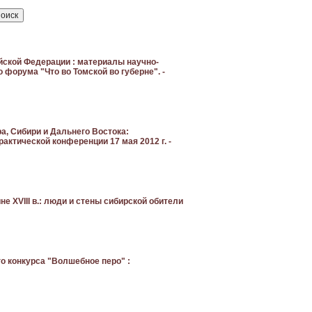
йской Федерации : материалы научно-
форума "Что во Томской во губерне". -
, Сибири и Дальнего Востока:
ктической конференции 17 мая 2012 г. -
е XVIII в.: люди и стены сибирской обители
о конкурса "Волшебное перо" :