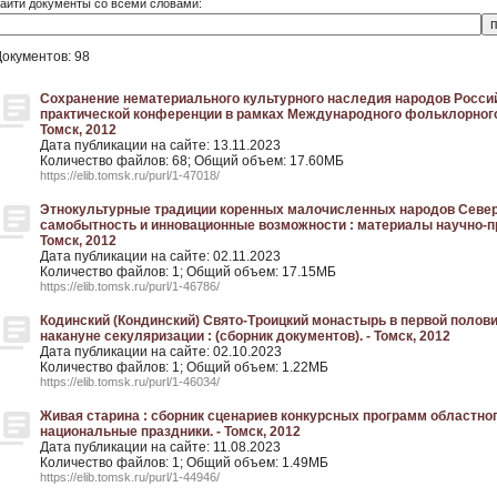
айти документы со всеми словами:
Документов: 98
Сохранение нематериального культурного наследия народов Росси
практической конференции в рамках Международного фольклорного 
Томск, 2012
Дата публикации на сайте: 13.11.2023
Количество файлов: 68; Общий объем: 17.60МБ
https://elib.tomsk.ru/purl/1-47018/
Этнокультурные традиции коренных малочисленных народов Севера
самобытность и инновационные возможности : материалы научно-пра
Томск, 2012
Дата публикации на сайте: 02.11.2023
Количество файлов: 1; Общий объем: 17.15МБ
https://elib.tomsk.ru/purl/1-46786/
Кодинский (Кондинский) Свято-Троицкий монастырь в первой половин
накануне секуляризации : (сборник документов). - Томск, 2012
Дата публикации на сайте: 02.10.2023
Количество файлов: 1; Общий объем: 1.22МБ
https://elib.tomsk.ru/purl/1-46034/
Живая старина : сборник сценариев конкурсных программ областног
национальные праздники. - Томск, 2012
Дата публикации на сайте: 11.08.2023
Количество файлов: 1; Общий объем: 1.49МБ
https://elib.tomsk.ru/purl/1-44946/