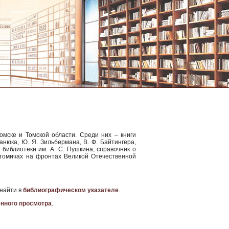
омске и Томской области. Среди них – книги
данюка, Ю. Я. Зильбермана, В. Ф. Байтингера,
библиотеки им. А. С. Пушкина, справочник о
х-томичах на фронтах Великой Отечественной
 найти в
библиографическом указателе
.
енного просмотра
.