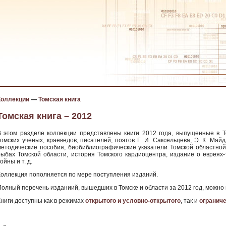
Коллекции
—
Томская книга
Томская книга – 2012
В этом разделе коллекции представлены книги 2012 года, выпущенные в Т
томских ученых, краеведов, писателей, поэтов Г. И. Саксельцева, Э. К. Май
методические пособия, биобиблиографические указатели Томской областной 
рыбах Томской области, история Томского кардиоцентра, издание о еврея
ойны и т. д.
Коллекция пополняется по мере поступления изданий.
Полный перечень изданиий, вышедших в Томске и области за 2012 год, можно
Книги доступны как в режимах
открытого и условно-открытого
, так и
огранич