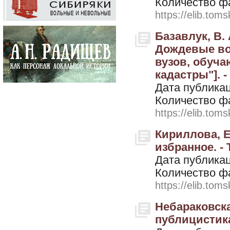
Количество ф
https://elib.toms
Базавлук, В.
Дождевые вод
вузов, обуч
кадастры"]. -
Дата публикац
Количество ф
https://elib.toms
Кириллова, Е
избранное. - 
Дата публикац
Количество ф
https://elib.toms
Небараковская
публицистика.