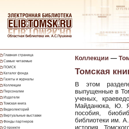
Главная страница
Коллекции
—
Том
Самые читаемые
ПОИСК
Томская книг
Каталог фонда
Газеты и журналы
В этом разделе
Коллекции
выпущенные в Том
Персоналии
ученых, краевед
Издатели
Томская книга
Майданюка, Ю. Я
Видеолекторий
пособия, биоби
Виртуальные выставки
библиотеки им. А
Фонды партнеров
история Томског
О проекте