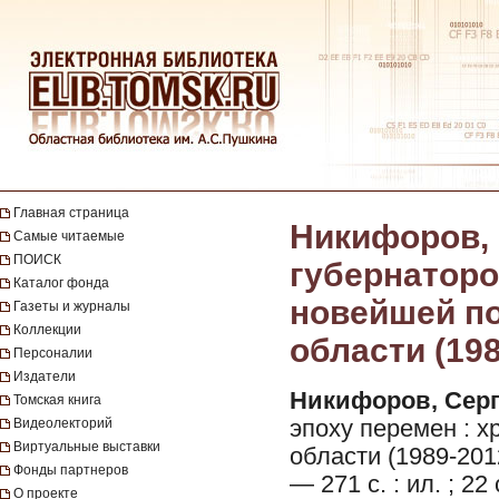
Главная страница
Никифоров, 
Самые читаемые
ПОИСК
губернаторо
Каталог фонда
новейшей по
Газеты и журналы
Коллекции
области (198
Персоналии
Издатели
Никифоров, Серг
Томская книга
Видеолекторий
эпоху перемен : 
Виртуальные выставки
области (1989-201
Фонды партнеров
— 271 с. : ил. ; 22 
О проекте