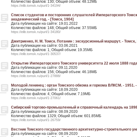
Количество файлов: 130; Общий объем: 48.12МБ
https://elib.tomsk.ru/purl/1-34194/
Список студентов и посторонних слушателей Императорского Томск
академический год. - [Томск, 1904]
Дата публикации на сайте: 19.01.2022
Количество файлов: 148; Общий объем: 37.55МБ
https://elib.tomsk.ru/purl/1-34180/
Дмитриенко, Н. М. Томск. Потанин : экскурсионный маршрут. - Томск,
Дата публикации на сайте: 03.06.2021
Количество файлов: 1; Общий объем: 19.35МБ
https://elib.tomsk.ru/purl/1-30537/
Открытие Императорского Томского университета 22 июля 1888 года.
Дата публикации на сайте: 09.11.2020
Количество файлов: 156; Общий объем: 46.18МБ
https://elib.tomsk.ru/purl/1-27888/
Молодой ленинец : орган Томского обкома и горкома ВЛКСМ. - 1951. -
Дата публикации на сайте: 18.09.2020
Количество файлов: 4; Общий объем: 7.19МБ
https://elib.tomsk.ru/purl/1-27061/
Сибирский торгово-промышленный и справочный календарь на 1898 г
Дата публикации на сайте: 08.09.2020
Количество файлов: 1329; Общий объем: 601.85МБ
https://elib.tomsk.ru/purl/1-26759/
Вестник Томского государственного архитектурно-строительного униве
Дата публикации на сайте: 08.09.2020