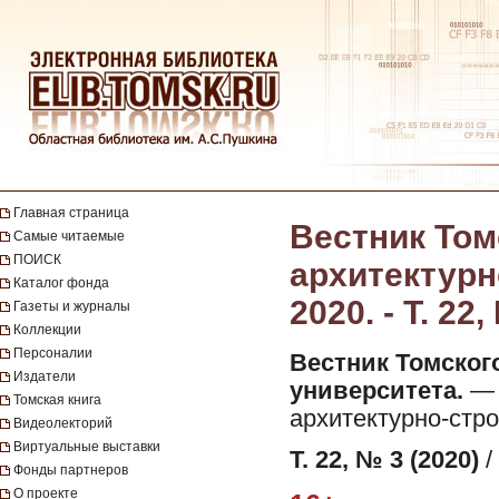
Главная страница
Вестник Том
Самые читаемые
ПОИСК
архитектурн
Каталог фонда
2020. - Т. 22,
Газеты и журналы
Коллекции
Персоналии
Вестник Томског
Издатели
университета.
— 
Томская книга
архитектурно-стро
Видеолекторий
Виртуальные выставки
Т. 22, № 3 (2020)
/
Фонды партнеров
О проекте