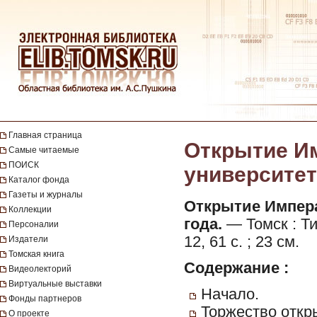
Главная страница
Открытие Им
Самые читаемые
ПОИСК
университета
Каталог фонда
Газеты и журналы
Открытие Импера
Коллекции
года.
— Томск : Т
Персоналии
12, 61 с. ; 23 см.
Издатели
Томская книга
Содержание :
Видеолекторий
Виртуальные выставки
Начало.
Фонды партнеров
Торжество откр
О проекте