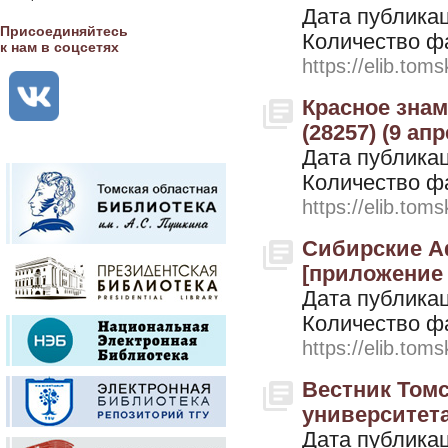
Дата публикац
Присоединяйтесь
Количество ф
к нам в соцсетях
https://elib.toms
Красное знамя
(28257) (9 ап
Дата публикац
Количество ф
https://elib.toms
Сибирские Аф
[приложение к
Дата публикац
Количество ф
https://elib.toms
Вестник Томс
университета. 
Дата публикац