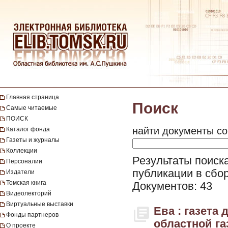
Главная страница
Поиск
Самые читаемые
ПОИСК
найти документы со
Каталог фонда
Газеты и журналы
Коллекции
Результаты поиска
Персоналии
публикации в сбор
Издатели
Томская книга
Документов: 43
Видеолекторий
Виртуальные выставки
Ева : газета
Фонды партнеров
областной газ
О проекте