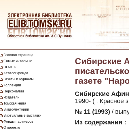
Главная страница
Сибирские А
Самые читаемые
ПОИСК
писательско
Каталог фонда
газете "Наро
Газеты и журналы
Коллекции
Персоналии
Сибирские Афин
Издатели
1990- ( : Красное 
Томская книга
Видеолекторий
№ 11 (1993)
/ выпу
Виртуальные выставки
Из содержания :
Фонды партнеров
О проекте