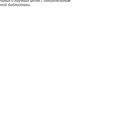
ьных и научных целях с обязательным
нной библиотеки.