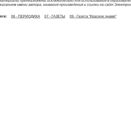
Материалы предназначены исключительно для использования в образовател
указанием имени автора, названия произведения и ссылки на сайт Электро
еги:
06 - ПЕРИОДИКА
07 - ГАЗЕТЫ
09 - Газета "Красное знамя"