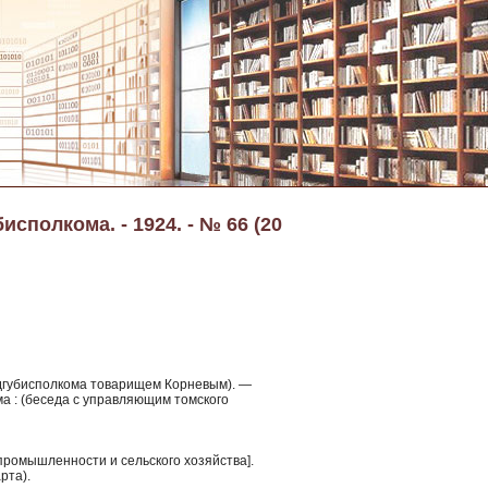
сполкома. - 1924. - № 66 (20
редгубисполкома товарищем Корневым). —
а : (беседа с управляющим томского
промышленности и сельского хозяйства].
рта).