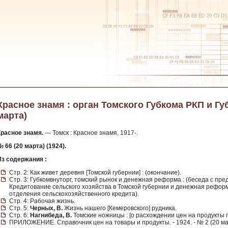
Красное знамя : орган Томского Губкома РКП и Губи
марта)
Красное знамя.
— Томск : Красное знамя, 1917-.
 66 (20 марта) (1924).
Из содержания :
Стр. 2: Как живет деревня [Томской губернии] : (окончание).
Стр. 3: Губкомвнуторг, томский рынок и денежная реформа : (беседа с п
Кредитование сельского хозяйства в Томской губернии и денежная реформ
отделения сельскохозяйственного кредита).
Стр. 4: Рабочая жизнь.
Стр. 5:
Черных, В.
Жизнь нашего [Кемеровского] рудника.
Стр. 6:
Нагнибеда, В.
Томские ножницы : [о расхождении цен на продукты 
ПРИЛОЖЕНИЕ. Справочник цен на товары и продукты. - 1924. - № 2 (20 ма