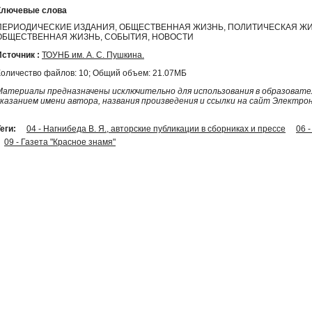
Ключевые слова
ПЕРИОДИЧЕСКИЕ ИЗДАНИЯ, ОБЩЕСТВЕННАЯ ЖИЗНЬ, ПОЛИТИЧЕСКАЯ ЖИ
ОБЩЕСТВЕННАЯ ЖИЗНЬ, СОБЫТИЯ, НОВОСТИ
Источник :
ТОУНБ им. А. С. Пушкина.
Количество файлов: 10; Общий объем: 21.07МБ
Материалы предназначены исключительно для использования в образовател
указанием имени автора, названия произведения и ссылки на сайт Электро
еги:
04 - Нагнибеда В. Я., авторские публикации в сборниках и прессе
06 
09 - Газета "Красное знамя"