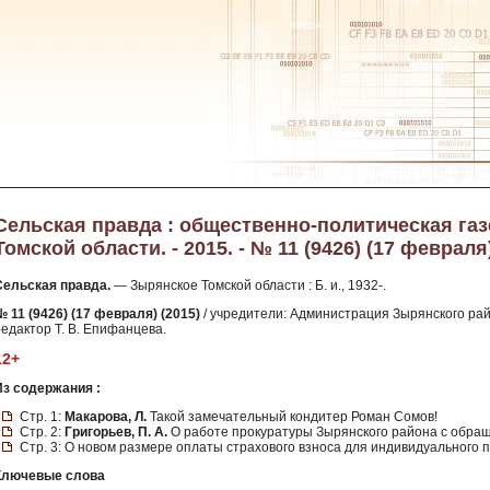
Сельская правда : общественно-политическая га
Томской области. - 2015. - № 11 (9426) (17 февраля
Сельская правда.
— Зырянское Томской области : Б. и., 1932-.
№ 11 (9426) (17 февраля) (2015)
/ учредители: Администрация Зырянского рай
редактор Т. В. Епифанцева.
12+
Из содержания :
Стр. 1:
Макарова, Л.
Такой замечательный кондитер Роман Сомов!
Стр. 2:
Григорьев, П. А.
О работе прокуратуры Зырянского района с обращ
Стр. 3: О новом размере оплаты страхового взноса для индивидуального
Ключевые слова