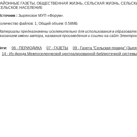
РАЙОННЫЕ ГАЗЕТЫ, ОБЩЕСТВЕННАЯ ЖИЗНЬ, СЕЛЬСКАЯ ЖИЗНЬ, СЕЛЬСК
СЕЛЬСКОЕ НАСЕЛЕНИЕ
Источник :
Зырянское МУП «Форум».
Количество файлов: 1; Общий объем: 0.58МБ
Материалы предназначены исключительно для использования в образовател
указанием имени автора, названия произведения и ссылки на сайт Электро
еги:
06 - ПЕРИОДИКА
07 - ГАЗЕТЫ
09 - Газета "Сельская правда" (Зыр
14 - Из фонда Межпоселенческой централизованной библиотечной системы