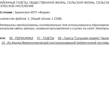
РАЙОННЫЕ ГАЗЕТЫ, ОБЩЕСТВЕННАЯ ЖИЗНЬ, СЕЛЬСКАЯ ЖИЗНЬ, СЕЛЬСК
СЕЛЬСКОЕ НАСЕЛЕНИЕ
Источник :
Зырянское МУП «Форум».
Количество файлов: 1; Общий объем: 1.22МБ
Материалы предназначены исключительно для использования в образовател
указанием имени автора, названия произведения и ссылки на сайт Электро
еги:
06 - ПЕРИОДИКА
07 - ГАЗЕТЫ
09 - Газета "Сельская правда" (Зыр
14 - Из фонда Межпоселенческой централизованной библиотечной системы