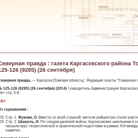
Северная правда : газета Каргасокского района То
125-126 (9285) (26 сентября)
Северная правда.
— Каргасок [Томская область] : Редакция газеты "Северная п
№ 125-126 (9285) (26 сентября) (2014)
/ учредитель Администрация Каргасокск
ет стр. 3-8.
16+
Из содержания :
Стр. 1:
Жукова, О.
Вместе со всей страной: жители райцентра стали участ
Стр. 2:
Шашель, И.
По следам далекой войны: Каргасокские школьники в с
прошли курс теоретической и практической подготовки в рамках XVI меж
памяти».