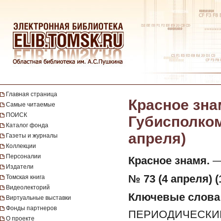
Главная страница
Красное зна
Самые читаемые
ПОИСК
Губисполкома
Каталог фонда
апреля)
Газеты и журналы
Коллекции
Персоналии
Красное знамя.
— 
Издатели
№ 73 (4 апреля) (
Томская книга
Видеолекторий
Ключевые слова
Виртуальные выставки
Фонды партнеров
ПЕРИОДИЧЕСКИЕ
О проекте