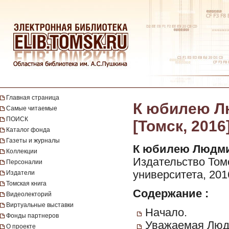
Главная страница
К юбилею Л
Самые читаемые
ПОИСК
[Томск, 2016
Каталог фонда
Газеты и журналы
К юбилею Людми
Коллекции
Издательство Томс
Персоналии
университета, 2016]
Издатели
Томская книга
Содержание :
Видеолекторий
Виртуальные выставки
Начало.
Фонды партнеров
Уважаемая Людм
О проекте