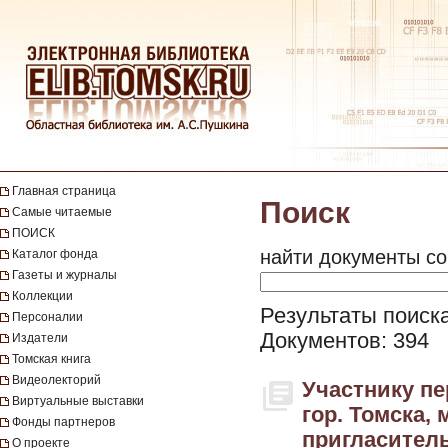
Главная страница
Поиск
Самые читаемые
ПОИСК
найти документы со
Каталог фонда
Газеты и журналы
Коллекции
Результаты поиска
Персоналии
Документов: 394
Издатели
Томская книга
Видеолекторий
Участнику пе
Виртуальные выставки
гор. Томска, 
Фонды партнеров
пригласитель
О проекте