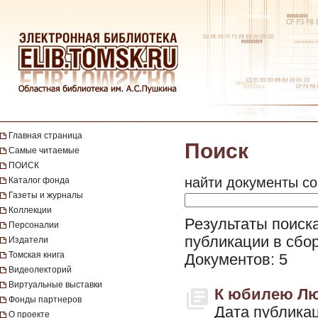
Главная страница
Поиск
Самые читаемые
ПОИСК
найти документы со
Каталог фонда
Газеты и журналы
Коллекции
Результаты поиска
Персоналии
публикации в сбор
Издатели
Томская книга
Документов: 5
Видеолекторий
Виртуальные выставки
К юбилею Лю
Фонды партнеров
Дата публикац
О проекте