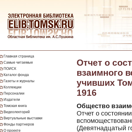
Главная страница
Отчет о сос
Самые читаемые
ПОИСК
взаимного 
Каталог фонда
учивших Томс
Газеты и журналы
Коллекции
1916
Персоналии
Издатели
Общество взаим
Томская книга
Видеолекторий
Отчет о состояни
Виртуальные выставки
вспомоществовани
Фонды партнеров
(Девятнадцатый го
О проекте