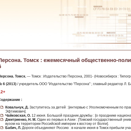
Персона. Томск : ежемесячный общественно-полит
6
Персона. Томск.
— Томск : Издательство Персона, 2001- (Новосибирск : Типогр
№ 6 (2013)
/ учредитель ООО "Издательство "Персона" ; главный редактор Л. Б
12+
Содержание :
Ковальчук, Д.
Заступитесь за детей : [интервью с Уполномоченным по пр
Эфтимович].
Чайковская, О.
12 июня. Большой праздник дружбы : [о празднике национа
Дмитриенко, Н. М.
Один из первых в Азии : [Томский государственный ун
вузом на территории Российской империи к востоку от Волги].
Бабич, Л.
Дороги объединяют Россию : в начале июня в Томск прибыли уча