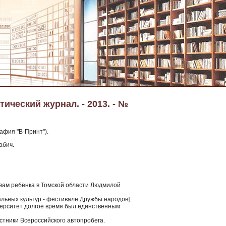
ический журнал. - 2013. - №
афия "В-Принт").
абич.
авам ребёнка в Томской области Людмилой
льных культур - фестивале Дружбы народов].
иверситет долгое время был единственным
стники Всероссийского автопробега.