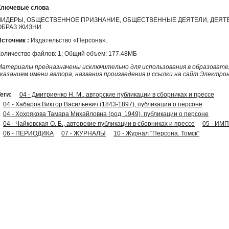
Ключевые слова
ЛИДЕРЫ, ОБЩЕСТВЕННОЕ ПРИЗНАНИЕ, ОБЩЕСТВЕННЫЕ ДЕЯТЕЛИ, ДЕЯТЕ
ОБРАЗ ЖИЗНИ
Источник :
Издательство «Персона».
Количество файлов: 1; Общий объем: 177.48МБ
Материалы предназначены исключительно для использования в образовател
указанием имени автора, названия произведения и ссылки на сайт Электро
еги:
04 - Дмитриенко Н. М., авторские публикации в сборниках и прессе
04 - Хабаров Виктор Васильевич (1843-1897), публикации о персоне
04 - Хохрякова Тамара Михайловна (род. 1949), публикации о персоне
04 - Чайковская О. Б., авторские публикации в сборниках и прессе
05 - И
06 - ПЕРИОДИКА
07 - ЖУРНАЛЫ
10 - Журнал "Персона. Томск"