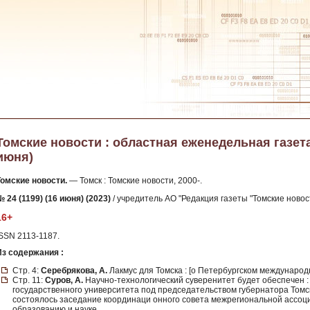
Томские новости : областная еженедельная газета. 
июня)
Томские новости.
— Томск : Томские новости, 2000-.
 24 (1199) (16 июня) (2023)
/ учредитель АО "Редакция газеты "Томские новост
16+
ISSN 2113-1187.
Из содержания :
Стр. 4:
Серебрякова, А.
Лакмус для Томска : [о Петербургском междунаро
Стр. 11:
Суров, А.
Научно-технологический суверенитет будет обеспечен :
государственного университета под председательством губернатора Том
состоялось заседание координаци онного совета межрегиональной ассо
образованию и науке.