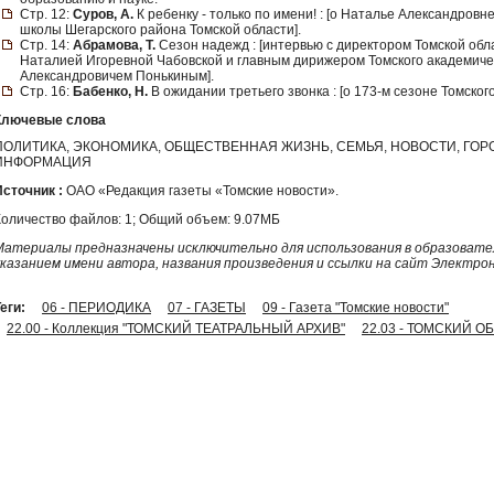
Стр. 12:
Суров, А.
К ребенку - только по имени! : [о Наталье Александров
школы Шегарского района Томской области].
Стр. 14:
Абрамова, Т.
Сезон надежд : [интервью с директором Томской об
Наталией Игоревной Чабовской и главным дирижером Томского академич
Александровичем Понькиным].
Стр. 16:
Бабенко, Н.
В ожидании третьего звонка : [о 173-м сезоне Томског
Ключевые слова
ПОЛИТИКА, ЭКОНОМИКА, ОБЩЕСТВЕННАЯ ЖИЗНЬ, СЕМЬЯ, НОВОСТИ, ГО
ИНФОРМАЦИЯ
Источник :
ОАО «Редакция газеты «Томские новости».
Количество файлов: 1; Общий объем: 9.07МБ
Материалы предназначены исключительно для использования в образовател
указанием имени автора, названия произведения и ссылки на сайт Электро
еги:
06 - ПЕРИОДИКА
07 - ГАЗЕТЫ
09 - Газета "Томские новости"
22.00 - Коллекция "ТОМСКИЙ ТЕАТРАЛЬНЫЙ АРХИВ"
22.03 - ТОМСКИЙ ОБ