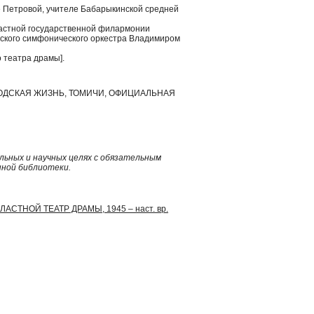
не Петровой, учителе Бабарыкинской средней
ластной государственной филармонии
еского симфонического оркестра Владимиром
о театра драмы].
РОДСКАЯ ЖИЗНЬ, ТОМИЧИ, ОФИЦИАЛЬНАЯ
ьных и научных целях с обязательным
нной библиотеки.
ЛАСТНОЙ ТЕАТР ДРАМЫ, 1945 – наст. вр.