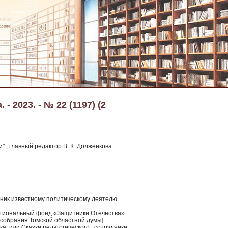
 2023. - № 22 (1197) (2
" ; главный редактор В. К. Долженкова.
ятник известному политическому деятелю
егиональный фонд «Защитники Отечества».
собрания Томской областной думы].
а, или Сказки педагогического : сотрудники