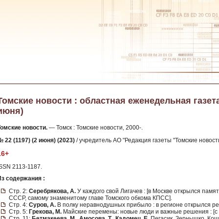
Томские новости : областная еженедельная газета. -
июня)
Томские новости.
— Томск : Томские новости, 2000-.
 22 (1197) (2 июня) (2023)
/ учредитель АО "Редакция газеты "Томские новости
16+
ISSN 2113-1187.
Из содержания :
Стр. 2:
Серебрякова, А.
У каждого свой Лигачев : [в Москве открылся пам
СССР, самому знаменитому главе Томского обкома КПСС].
Стр. 4:
Суров, А.
В полку неравнодушных прибыло : в регионе открылся р
Стр. 5:
Грекова, М.
Майские перемены: новые люди и важные решения : [с 
Стр. 11:
Бетмакеева, М., Амосова, Т., Кадомец, Е.
Пегасик, Зернышко, Кошк