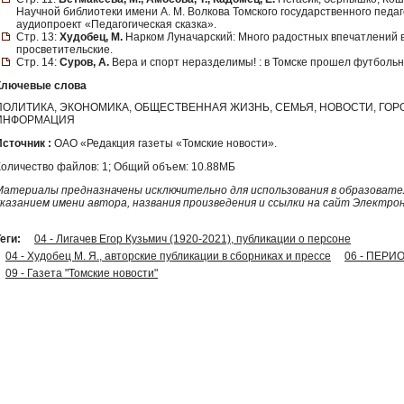
Научной библиотеки имени А. М. Волкова Томского государственного педа
аудиопроект «Педагогическая сказка».
Стр. 13:
Худобец, М.
Нарком Луначарский: Много радостных впечатлений вы
просветительские.
Стр. 14:
Суров, А.
Вера и спорт неразделимы! : в Томске прошел футбольн
Ключевые слова
ПОЛИТИКА, ЭКОНОМИКА, ОБЩЕСТВЕННАЯ ЖИЗНЬ, СЕМЬЯ, НОВОСТИ, ГО
ИНФОРМАЦИЯ
Источник :
ОАО «Редакция газеты «Томские новости».
Количество файлов: 1; Общий объем: 10.88МБ
Материалы предназначены исключительно для использования в образовател
указанием имени автора, названия произведения и ссылки на сайт Электро
еги:
04 - Лигачев Егор Кузьмич (1920-2021), публикации о персоне
04 - Худобец М. Я., авторские публикации в сборниках и прессе
06 - ПЕРИ
09 - Газета "Томские новости"