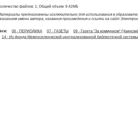
Количество файлов: 1; Общий объем: 9.42МБ
Материалы предназначены исключительно для использования в образовател
указанием имени автора, названия произведения и ссылки на сайт Электро
еги:
06 - ПЕРИОДИКА
07 - ГАЗЕТЫ
09 - Газета "За коммунизм" (Чаински
14 - Из фонда Межпоселенческой централизованной библиотечной системы 