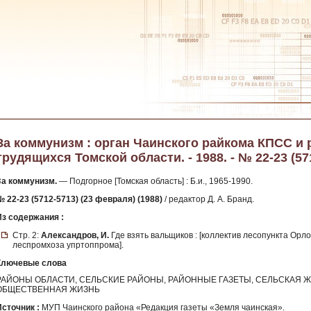
За коммунизм : орган Чаинского райкома КПСС и 
трудящихся Томской области. - 1988. - № 22-23 (57
За коммунизм.
— Подгорное [Томская область] : Б.и., 1965-1990.
№ 22-23 (5712-5713) (23 февраля) (1988)
/ редактор Д. А. Бранд.
Из содержания :
Стр. 2:
Александров, И.
Где взять вальщиков : [коллектив лесопункта Орл
леспромхоза упртоппрома].
Ключевые слова
РАЙОНЫ ОБЛАСТИ, СЕЛЬСКИЕ РАЙОНЫ, РАЙОННЫЕ ГАЗЕТЫ, СЕЛЬСКАЯ Ж
ОБЩЕСТВЕННАЯ ЖИЗНЬ
Источник :
МУП Чаинского района «Редакция газеты «Земля чаинская».