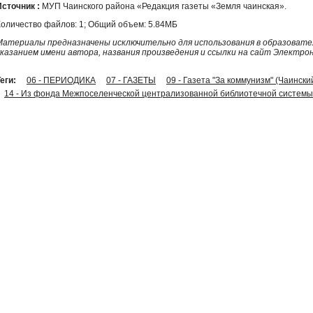
Источник :
МУП Чаинского района «Редакция газеты «Земля чаинская».
Количество файлов: 1; Общий объем: 5.84МБ
Материалы предназначены исключительно для использования в образовател
указанием имени автора, названия произведения и ссылки на сайт Электро
еги:
06 - ПЕРИОДИКА
07 - ГАЗЕТЫ
09 - Газета "За коммунизм" (Чаински
14 - Из фонда Межпоселенческой централизованной библиотечной системы 