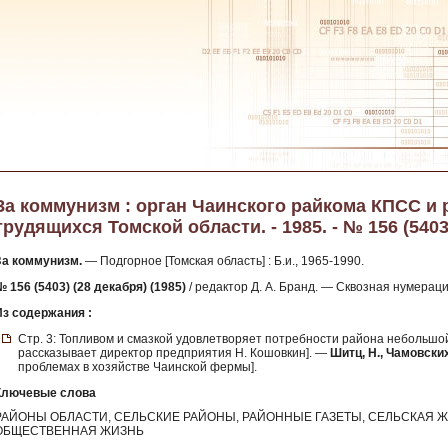
За коммунизм : орган Чаинского райкома КПСС и 
трудящихся Томской области. - 1985. - № 156 (5403
За коммунизм.
— Подгорное [Томская область] : Б.и., 1965-1990.
 156 (5403) (28 декабря) (1985)
/ редактор Д. А. Бранд. — Сквозная нумерац
Из содержания :
Стр. 3: Топливом и смазкой удовлетворяет потребности района небольшой
рассказывает директор предприятия Н. Кошовкин]. —
Шитц, Н., Чамовских
проблемах в хозяйстве Чаинской фермы].
Ключевые слова
РАЙОНЫ ОБЛАСТИ, СЕЛЬСКИЕ РАЙОНЫ, РАЙОННЫЕ ГАЗЕТЫ, СЕЛЬСКАЯ Ж
ОБЩЕСТВЕННАЯ ЖИЗНЬ