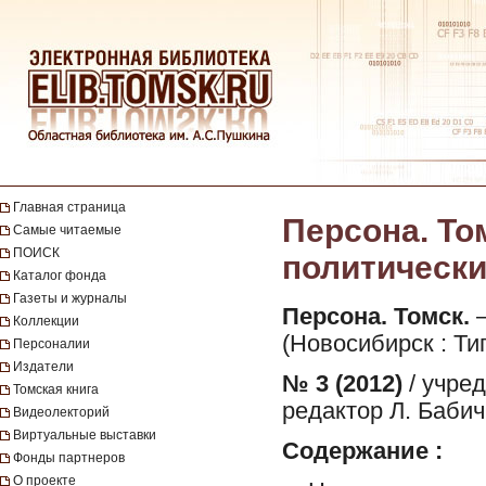
Главная страница
Персона. То
Самые читаемые
ПОИСК
политический
Каталог фонда
Газеты и журналы
Персона. Томск.
—
Коллекции
(Новосибирск : Ти
Персоналии
Издатели
№ 3 (2012)
/ учре
Томская книга
редактор Л. Бабич
Видеолекторий
Виртуальные выставки
Содержание :
Фонды партнеров
О проекте