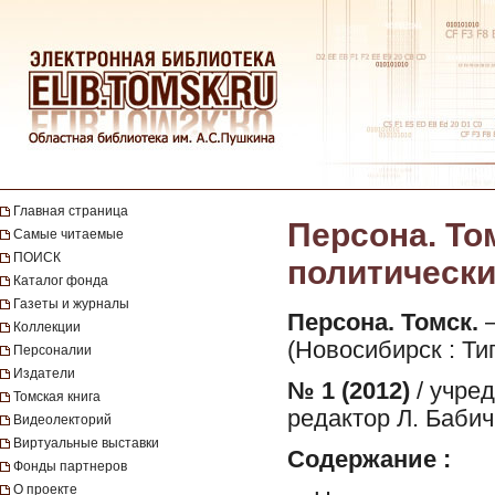
Главная страница
Персона. То
Самые читаемые
ПОИСК
политический
Каталог фонда
Газеты и журналы
Персона. Томск.
—
Коллекции
(Новосибирск : Ти
Персоналии
Издатели
№ 1 (2012)
/ учре
Томская книга
редактор Л. Бабич
Видеолекторий
Виртуальные выставки
Содержание :
Фонды партнеров
О проекте