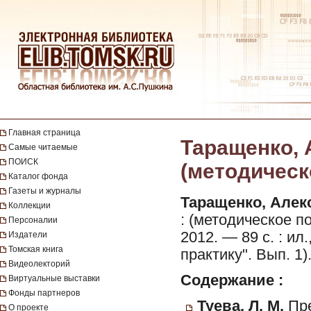
Главная страница
Таращенко, А
Самые читаемые
ПОИСК
(методическо
Каталог фонда
Газеты и журналы
Таращенко, Алек
Коллекции
: (методическое п
Персоналии
2012. — 89 с. : ил
Издатели
Томская книга
практику". Вып. 1)
Видеолекторий
Содержание :
Виртуальные выставки
Фонды партнеров
Туева, Л. М.
Пре
О проекте